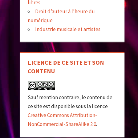
libres
Droit d’auteur à l’heure du
numérique
Industrie musicale et artistes
LICENCE DE CE SITE ET SON
CONTENU
Sauf mention contraire, le contenu de
ce site est disponible sous la licence
Creative Commons Attribution-
NonCommercial-ShareAlike 2.0
.