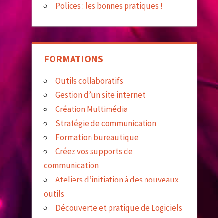
Polices : les bonnes pratiques !
FORMATIONS
Outils collaboratifs
Gestion d’un site internet
Création Multimédia
Stratégie de communication
Formation bureautique
Créez vos supports de
communication
Ateliers d’initiation à des nouveaux
outils
Découverte et pratique de Logiciels