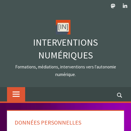
Skip
Mastodo
Lin
to
content
INTERVENTIONS
NUMÉRIQUES
Formations, médiations, interventions vers l'autonomie
numérique.
DONNÉES PERSONNELLES