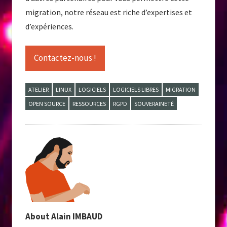
migration, notre réseau est riche d’expertises et
d’expériences.
Contactez-nous !
ATELIER
LINUX
LOGICIELS
LOGICIELS LIBRES
MIGRATION
OPEN SOURCE
RESSOURCES
RGPD
SOUVERAINETÉ
About
Alain IMBAUD