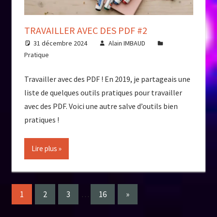
TRAVAILLER AVEC DES PDF #2
31 décembre 2024
Alain IMBAUD
Pratique
Travailler avec des PDF ! En 2019, je partageais une
liste de quelques outils pratiques pour travailler
avec des PDF. Voici une autre salve d’outils bien
pratiques !
Lire plus
Pagination
Next
1
2
3
…
16
»
Posts
des