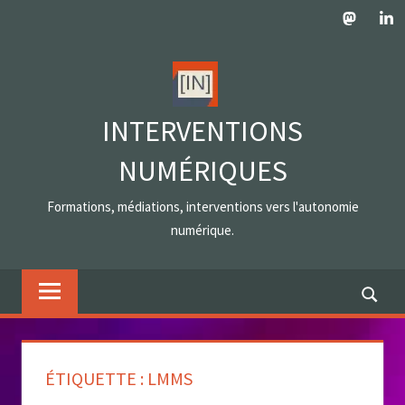
Skip
Mastodo
Lin
to
content
INTERVENTIONS
NUMÉRIQUES
Formations, médiations, interventions vers l'autonomie
numérique.
ÉTIQUETTE :
LMMS