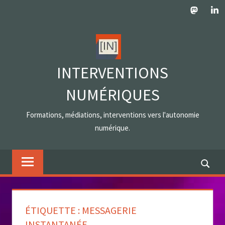
Skip
Mastodo
Lin
to
content
INTERVENTIONS
NUMÉRIQUES
Formations, médiations, interventions vers l'autonomie
numérique.
ÉTIQUETTE :
MESSAGERIE
INSTANTANÉE