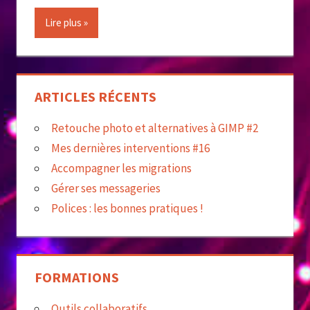
Lire plus
ARTICLES RÉCENTS
Retouche photo et alternatives à GIMP #2
Mes dernières interventions #16
Accompagner les migrations
Gérer ses messageries
Polices : les bonnes pratiques !
FORMATIONS
Outils collaboratifs