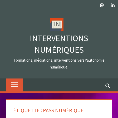
Skip
Mastodo
Lin
to
content
INTERVENTIONS
NUMÉRIQUES
Formations, médiations, interventions vers l'autonomie
numérique.
ÉTIQUETTE :
PASS NUMÉRIQUE