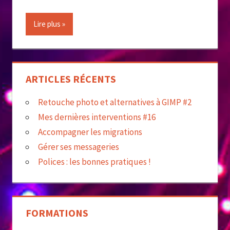
Lire plus
ARTICLES RÉCENTS
Retouche photo et alternatives à GIMP #2
Mes dernières interventions #16
Accompagner les migrations
Gérer ses messageries
Polices : les bonnes pratiques !
FORMATIONS