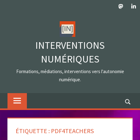
Skip
Mastodo
Lin
to
content
INTERVENTIONS
NUMÉRIQUES
Formations, médiations, interventions vers l'autonomie
numérique.
ÉTIQUETTE :
PDF4TEACHERS