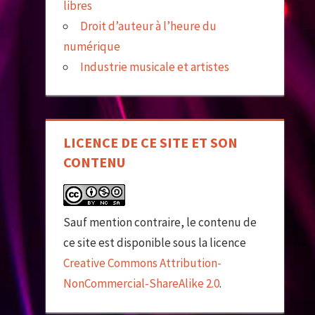
libres
Droit d’auteur à l’heure du
numérique
Industrie musicale et artistes
LICENCE DE CE SITE ET SON
CONTENU
Sauf mention contraire, le contenu de
ce site est disponible sous la licence
Creative Commons Attribution-
NonCommercial-ShareAlike 2.0
.