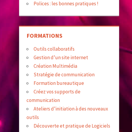
Polices : les bonnes pratiques !
FORMATIONS
Outils collaboratifs
Gestion d’un site internet
Création Multimédia
Stratégie de communication
Formation bureautique
Créez vos supports de
communication
Ateliers d’initiation à des nouveaux
outils
Découverte et pratique de Logiciels