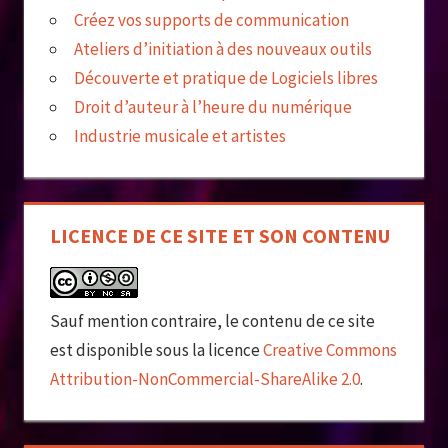
Créez vos supports de communication
Ateliers d’initiation à des nouveaux outils
Découverte et pratique de Logiciels libres
Droit d’auteur à l’heure du numérique
Industrie musicale et artistes
LICENCE DE CE SITE ET SON CONTENU
Sauf mention contraire, le contenu de ce site
est disponible sous la licence
Creative Commons
Attribution-NonCommercial-ShareAlike 2.0
.