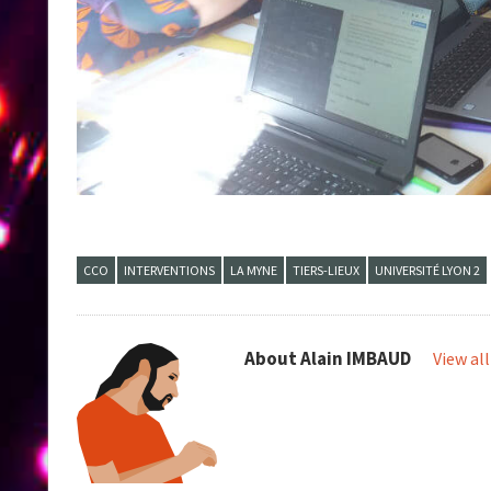
CCO
INTERVENTIONS
LA MYNE
TIERS-LIEUX
UNIVERSITÉ LYON 2
About
Alain IMBAUD
View al