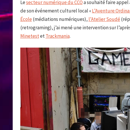
Le
secteur numérique du CCO
a souhaité faire appel 
de son événement culturel local «
L’Aventure Ordina
École
(médiations numériques),
l’Atelier Soudé
(rép
(retrograming), j’ai mené une intervention sur l’apr
Minetest
et
Trackmania
.