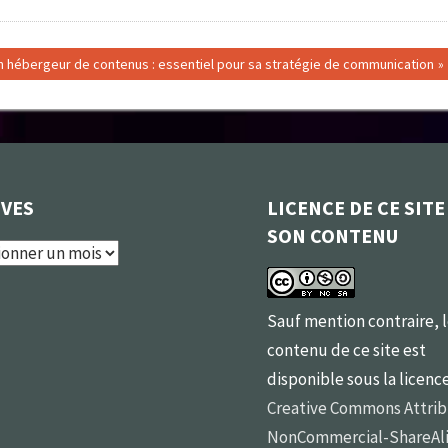
ext
n hébergeur de contenus : essentiel pour sa stratégie de communication
ost:
IVES
LICENCE DE CE SITE
SON CONTENU
s
Sauf mention contraire, 
contenu de ce site est
disponible sous la licenc
Creative Commons Attrib
NonCommercial-ShareAli