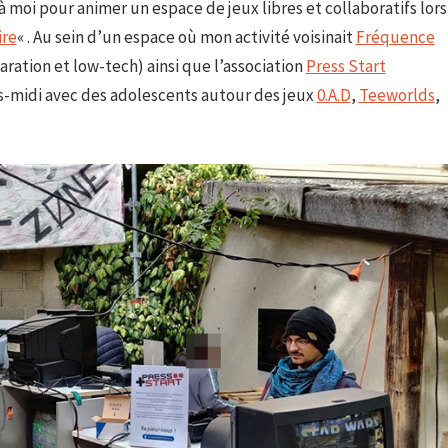
à moi pour animer un espace de jeux libres et collaboratifs lors
ire
« . Au sein d’un espace où mon activité voisinait
Fréquence
aration et low-tech) ainsi que l’association
Press Start
ès-midi avec des adolescents autour des jeux
0.A.D
,
Teeworlds
,