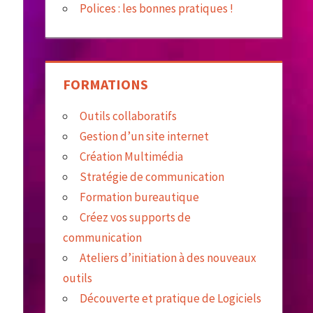
Polices : les bonnes pratiques !
FORMATIONS
Outils collaboratifs
Gestion d’un site internet
Création Multimédia
Stratégie de communication
Formation bureautique
Créez vos supports de
communication
Ateliers d’initiation à des nouveaux
outils
Découverte et pratique de Logiciels