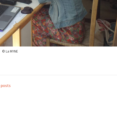
© La MYNE
l posts