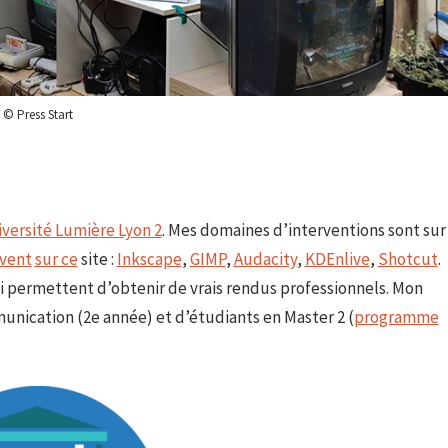
© Press Start
versité Lumière Lyon 2
. Mes domaines d’interventions sont sur
vent
sur ce
site :
Inkscape
,
GIMP
,
Audacity
,
KDEnlive
,
Shotcut
.
ui permettent d’obtenir de vrais rendus professionnels. Mon
unication (2e année) et d’étudiants en Master 2 (
programme