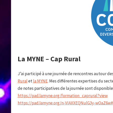
La MYNE – Cap Rural
J’ai participé à une journée de rencontres autour de
Rural
et
la MYNE
. Mes différentes expertises du sect
de notes participatives de la journée sont disponibles 
https://pad.lamyne.org/formation_caprural?view
https://pad.lamyne.org/n-VIAXXEQNulG3y-wOaZ6w#