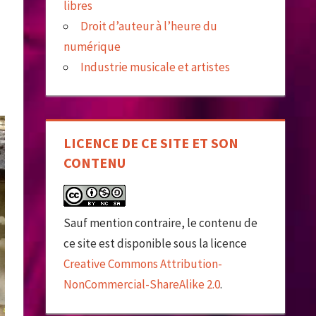
libres
Droit d’auteur à l’heure du
numérique
Industrie musicale et artistes
LICENCE DE CE SITE ET SON
CONTENU
Sauf mention contraire, le contenu de
ce site est disponible sous la licence
Creative Commons Attribution-
NonCommercial-ShareAlike 2.0
.