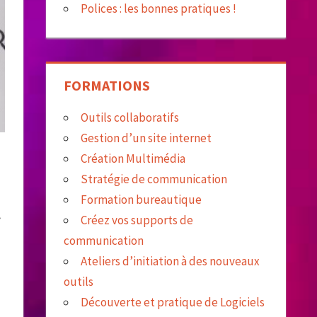
Polices : les bonnes pratiques !
FORMATIONS
Outils collaboratifs
Gestion d’un site internet
Création Multimédia
Stratégie de communication
Formation bureautique
»
Créez vos supports de
communication
Ateliers d’initiation à des nouveaux
outils
Découverte et pratique de Logiciels