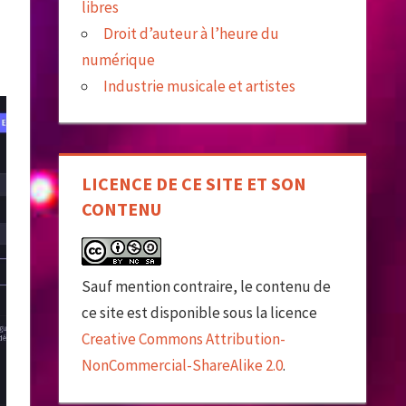
libres
Droit d’auteur à l’heure du
numérique
Industrie musicale et artistes
LICENCE DE CE SITE ET SON
CONTENU
Sauf mention contraire, le contenu de
ce site est disponible sous la licence
Creative Commons Attribution-
NonCommercial-ShareAlike 2.0
.