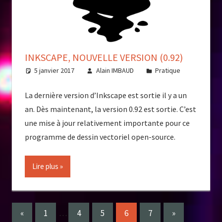
INKSCAPE, NOUVELLE VERSION (0.92)
5 janvier 2017
Alain IMBAUD
Pratique
La dernière version d’Inkscape est sortie il y a un
an. Dès maintenant, la version 0.92 est sortie. C’est
une mise à jour relativement importante pour ce
programme de dessin vectoriel open-source.
Lire plus
Pagination
Previous
Next
«
1
…
4
5
6
7
»