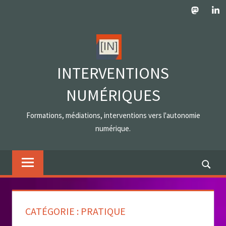
Skip
Mastodo
Lin
to
content
INTERVENTIONS
NUMÉRIQUES
Formations, médiations, interventions vers l'autonomie
numérique.
CATÉGORIE :
PRATIQUE