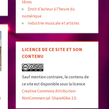
libres
Droit d’auteur à l’heure du
numérique
Industrie musicale et artistes
LICENCE DE CE SITE ET SON
CONTENU
Sauf mention contraire, le contenu de
ce site est disponible sous la licence
Creative Commons Attribution-
NonCommercial-ShareAlike 2.0
.
l