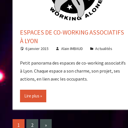
ESPACES DE CO-WORKING ASSOCIATIFS
À LYON
6 janvier 2015
Alain IMBAUD
Actualités
Petit panorama des espaces de co-working associatifs
à Lyon. Chaque espace a son charme, son projet, ses
actions, en lien avec les occupants.
Lire plus
Pagination
Next
1
2
»