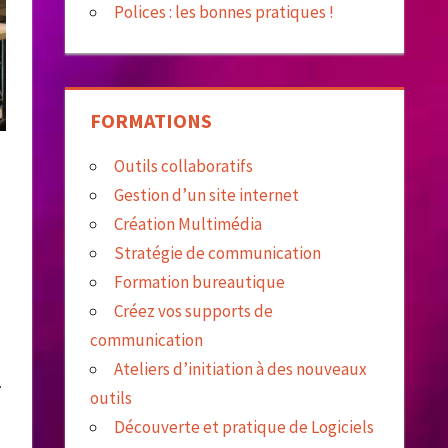
Polices : les bonnes pratiques !
FORMATIONS
Outils collaboratifs
Gestion d’un site internet
Création Multimédia
Stratégie de communication
Formation bureautique
Créez vos supports de
communication
Ateliers d’initiation à des nouveaux
.
outils
Découverte et pratique de Logiciels