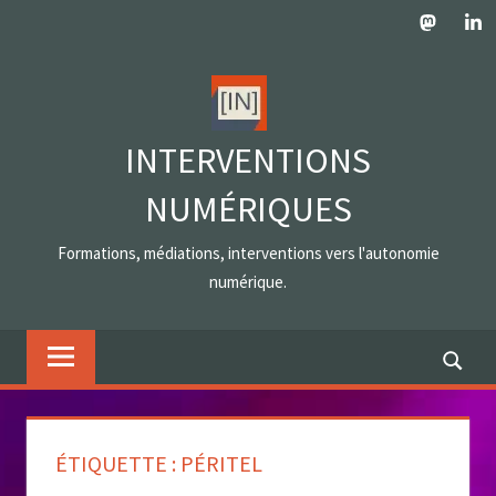
Skip
Mastodo
Lin
to
content
INTERVENTIONS
NUMÉRIQUES
Formations, médiations, interventions vers l'autonomie
numérique.
ÉTIQUETTE :
PÉRITEL