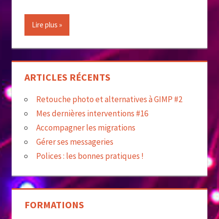
Lire plus
ARTICLES RÉCENTS
Retouche photo et alternatives à GIMP #2
Mes dernières interventions #16
Accompagner les migrations
Gérer ses messageries
Polices : les bonnes pratiques !
FORMATIONS