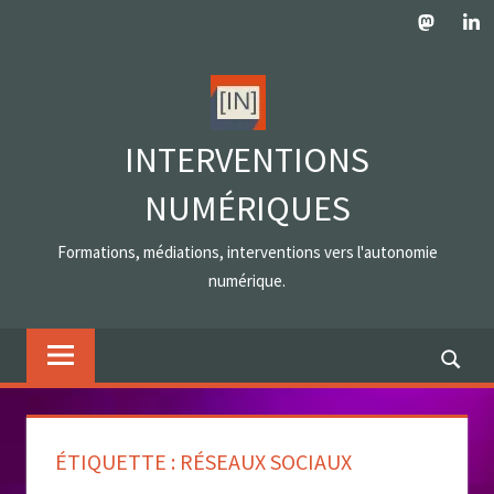
Skip
Mastodo
Lin
to
content
INTERVENTIONS
NUMÉRIQUES
Formations, médiations, interventions vers l'autonomie
numérique.
ÉTIQUETTE :
RÉSEAUX SOCIAUX