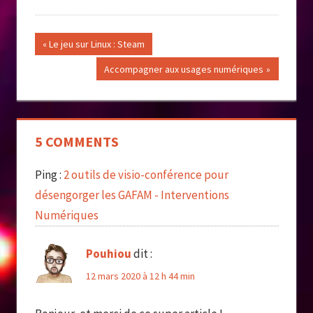
Navigation
Previous
Le jeu sur Linux : Steam
Post:
de
Next
Accompagner aux usages numériques
Post:
l’article
5 COMMENTS
Ping :
2 outils de visio-conférence pour
désengorger les GAFAM - Interventions
Numériques
Pouhiou
dit :
12 mars 2020 à 12 h 44 min