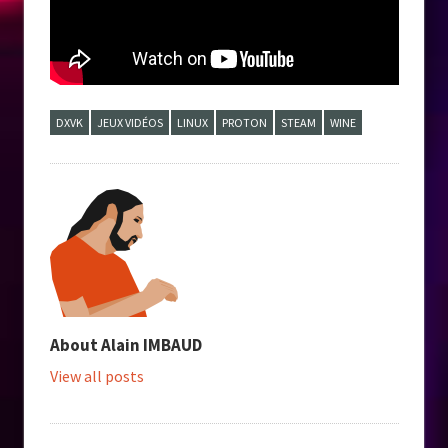
DXVK
JEUX VIDÉOS
LINUX
PROTON
STEAM
WINE
About
Alain IMBAUD
View all posts