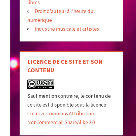
libres
Droit d’auteur à l’heure du
numérique
Industrie musicale et artistes
LICENCE DE CE SITE ET SON
CONTENU
Sauf mention contraire, le contenu de
ce site est disponible sous la licence
Creative Commons Attribution-
NonCommercial-ShareAlike 2.0
.