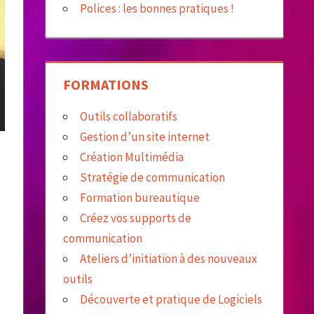
Polices : les bonnes pratiques !
FORMATIONS
Outils collaboratifs
Gestion d’un site internet
Création Multimédia
Stratégie de communication
Formation bureautique
Créez vos supports de
communication
Ateliers d’initiation à des nouveaux
outils
Découverte et pratique de Logiciels