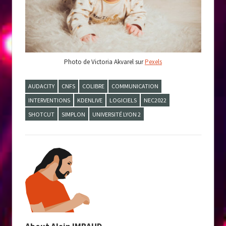
Photo de Victoria Akvarel sur
Pexels
AUDACITY
CNFS
COLIBRE
COMMUNICATION
INTERVENTIONS
KDENLIVE
LOGICIELS
NEC2022
SHOTCUT
SIMPLON
UNIVERSITÉ LYON 2