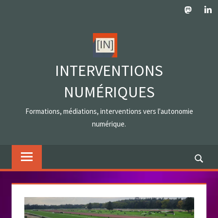
Skip
Mastodo
Lin
to
content
INTERVENTIONS
NUMÉRIQUES
Formations, médiations, interventions vers l'autonomie
numérique.