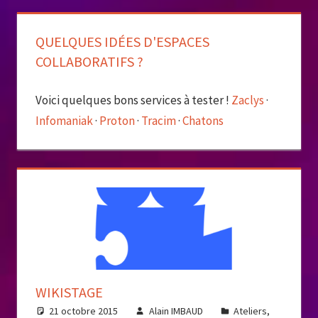
Lire 
QUELQUES IDÉES D'ESPACES
COLLABORATIFS ?
Voici quelques bons services à tester !
Zaclys
·
Infomaniak
·
Proton
·
Tracim
·
Chatons
WIKISTAGE
21 octobre 2015
Alain IMBAUD
Ateliers
,