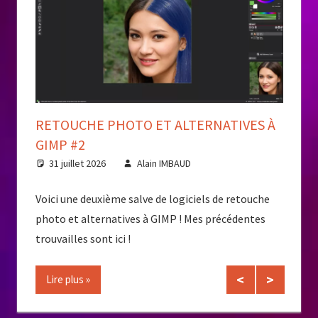
RETOUCHE PHOTO ET ALTERNATIVES À
MES 
GIMP #2
12 m
31 juillet 2026
Alain IMBAUD
Voici m
sur des
Voici une deuxième salve de logiciels de retouche
d’auteu
de
photo et alternatives à GIMP ! Mes précédentes
Licence
t,
trouvailles sont ici !
Master
es
connexi
Travai
Lire plus