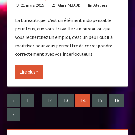
21 mars 2015
Alain IMBAUD
Ateliers
La bureautique, c’est un élément indispensable
pour tous, que vous travaillez en bureau ou que
vous recherchez un emploi, c’est un peu l’outil à
maîtriser pour vous permettre de correspondre
correctement avec vos interlocuteurs.
Lire plus
Pagination
Previous
«
1
…
12
13
14
15
16
Posts
des
Next
»
publications
Posts