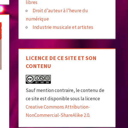
libres
Droit d’auteur à l’heure du
numérique
Industrie musicale et artistes
LICENCE DE CE SITE ET SON
CONTENU
Sauf mention contraire, le contenu de
ce site est disponible sous la licence
Creative Commons Attribution-
NonCommercial-ShareAlike 2.0
.