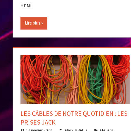
HDMI.
Lire plus
LES CÂBLES DE NOTRE QUOTIDIEN : LES
PRISES JACK
17 janvier 2023
Alain IMBAUD
Ateliers