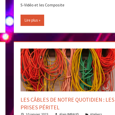
S-Vidéo et les Composite
Lire plus
LES CÂBLES DE NOTRE QUOTIDIEN : LES
PRISES PÉRITEL
10 janvier 2023
Alain IMBAUD
Ateliers