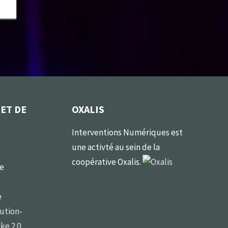
 ET DE
OXALIS
Interventions Numériques est
une activté au sein de la
coopérative Oxalis.
le
e
ution-
ke 2.0
.