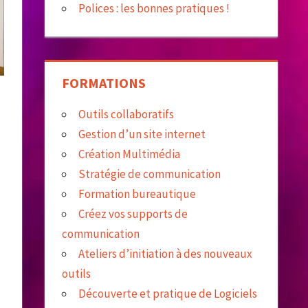
Polices : les bonnes pratiques !
FORMATIONS
Outils collaboratifs
Gestion d’un site internet
Création Multimédia
Stratégie de communication
Formation bureautique
Créez vos supports de
communication
Ateliers d’initiation à des nouveaux
outils
Découverte et pratique de Logiciels